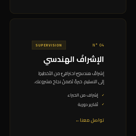
N° 04
SUPERVISION
الإشرافُ الهندسي
إشرافٌ هندسيٌّ احترافيٌّ من التَخطيطِ
إلى التسليم. خبرةٌ تَضمنُ نجاحَ مشروعك.
إشراف من الخبراء
تَقارير دورية
تواصل معنا
←