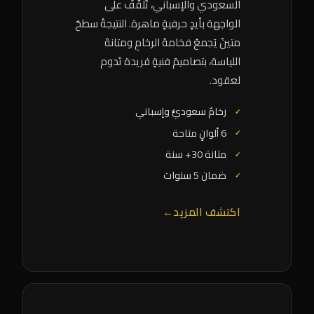
السعودي والإسباني، تُلقَّفُ على
الواجهة بأيدٍ حرفيةٍ ماهرة. النتيجةُ سطحٌ
متينٌ يَجمعُ فخامةَ الرخامِ ومتانةَ
اللياسة، بتصاميمَ فنيةٍ فريدة تَدوم
لعقود.
رخامٌ سعوديٌّ وإسباني
6 ألوانٍ متاحة
متانة 30+ سنة
ضمان 5 سنوات
اكتشف المزيد
←