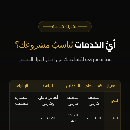
مقارنة شاملة
أيُّ الخدمات
تُناسبُ مشروعك؟
مقارنةٌ سريعةٌ لمُساعدتك في اتخاذِ القرار الصحيح.
المعيار
كسر الرخام
البروفايل
اللياسة
الإشراف
تشطيب
تشطيب
أساس داخلي
استشارة
النوع
خارجي
خارجي
وخارجي
هندسية
15-20
المتانة
30+ سنة
20+ سنة
—
سنة