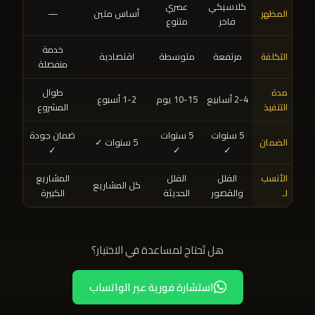
كلاسيكي
عصري
المظهر
أساس متين
—
فاخر
متنوع
خدمة
التكلفة
مرتفعة
متوسطة
اقتصادية
منفصلة
مدة
طوال
2-4 أسابيع
10-15 يوم
1-2 أسبوع
التنفيذ
المشروع
5 سنوات
5 سنوات
ضمان جودة
الضمان
5 سنوات ✓
✓
✓
✓
الأنسب
الفلل
الفلل
المشاريع
كل المشاريع
لـ
والقصور
الحديثة
الكبيرة
هل تَحتاج لمساعدة في الاختيار؟
استشارة فورية عبر الواتساب