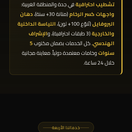
تشطيب احترافية
في جدة والمنطقة الغربية:
واجهات كسر الرخام
(متانة 30+ سنة)،
دهان
البروفايل
(تَنوّع 100+ لون)،
اللياسة الداخلية
والخارجية
(3 طبقات احترافية)، و
الإشراف
الهندسي
. كل الخدمات بضمان مكتوب
5
سنوات
وخامات معتمدة دولياً. معاينة مجانية
خلال 24 ساعة.
خدماتنا الأربعة