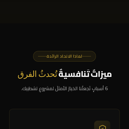
لماذا الاتحاد الرائدة
ميزاتٌ تَنافسيةٌ
تُحدثُ الفرق
6 أسبابٍ تَجعلُنا الخيارَ الأمثلَ لمشروعِ تشطيبك.