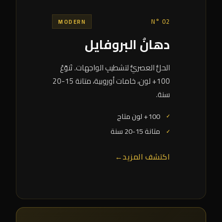
N° 02
MODERN
دهانُ البروفايل
الحلُّ العصريُّ لتشطيبِ الواجهات. تَنوّعُ
100+ لون، خامات أوروبية، متانة 15-20
سنة.
100+ لون متاح
متانة 15-20 سنة
اكتشف المزيد
←