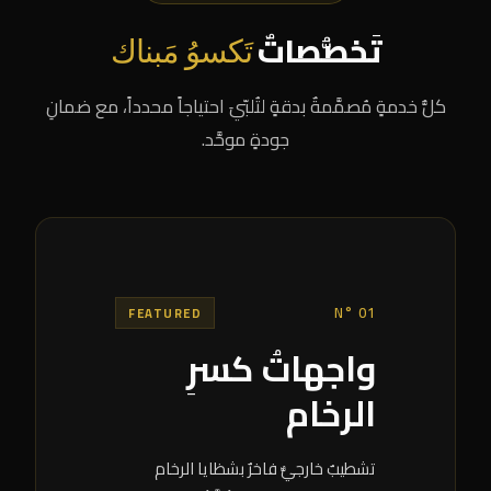
تَخصُّصاتٌ
تَكسوُ مَبناك
كلُّ خدمةٍ مُصمَّمةٌ بدقةٍ لتُلبّيَ احتياجاً محدداً، مع ضمانِ
جودةٍ موحَّد.
N° 01
FEATURED
واجهاتُ كسرِ
الرخام
تشطيبٌ خارجيٌّ فاخرٌ بشظايا الرخام