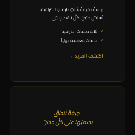
لياسةٌ دقيقةٌ بثلاثِ طبقاتٍ احترافية.
أساسٌ متينٌ لكلِّ تشطيبٍ يَلي.
ثلاث طبقات احترافية
خامات معتمدة دولياً
اكتشف المزيد
←
"حِرفةٌ تَنطقُ
بصمتِها على كلِّ جدار"