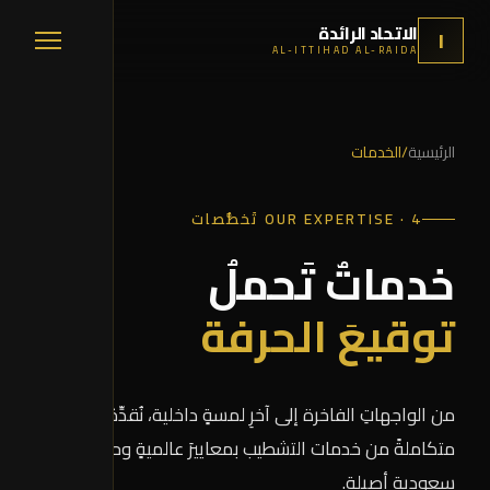
دمات شركة الاتحاد الرائدة | تشطيبا
الاتحاد الرائدة
ا
AL-ITTIHAD AL-RAIDA
الرئيسية
/
الخدمات
OUR EXPERTISE · 4 تَخصُّصات
خدماتٌ تَحملُ
توقيعَ الحرفة
من الواجهاتِ الفاخرة إلى آخرِ لمسةٍ داخلية، نُقدِّمُ مجموعةً
متكاملةً من خدمات التشطيب بمعاييرَ عالميةٍ وحرفةٍ
سعوديةٍ أصيلة.