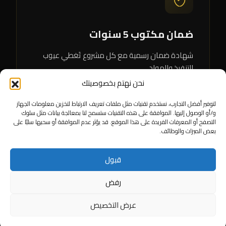
ضمان مكتوب 5 سنوات
شهادة ضمان رسمية مع كل مشروع تَغطي عيوب
التنفيذ والمواد.
نحن نهتم بخصوصيتك
لتوفير أفضل التجارب، نستخدم تقنيات مثل ملفات تعريف الارتباط لتخزين معلومات الجهاز
و/أو الوصول إليها. الموافقة على هذه التقنيات ستسمح لنا بمعالجة بيانات مثل سلوك
التصفح أو المعرفات الفريدة على هذا الموقع. قد يؤثر عدم الموافقة أو سحبها سلبًا على
بعض الميزات والوظائف.
قبول
التزام بالمواعيد
رفض
جدول زمني واضح في العقد، مع تَسليم دقيق وفق
عرض التخصيص
المُتَفق عليه.