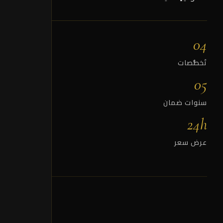
04
تَخصُّصات
05
سنوات ضمان
24h
عرض سعر