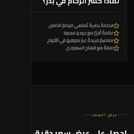
لماذا كسر الرخام في بدر؟
فخامةٌ بصريةٌ تُضاهي الرخامَ الكامل
تكلفةٌ أقلُّ مع جودةٍ مميزة
تصاميمُ فريدةٌ غيرُ متوفرةٍ في الألواح
متانةٌ مع المناخ السعودي
عرض السعر
احصل على عرض سعر دقيق
حسب