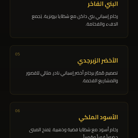
البني الفاخر
رخام إسباني بني داكن مع شظايا برونزية. يَجمع
الدفء والفخامة.
05
الأخضر الزبرجدي
تصميم مُميَّز برخام أخضر إسباني نادر. مثالي للقصور
والمشاريع الفخمة.
06
الأسود الملكي
رخام أسود مع شظايا فضية وذهبية. يَمنح المبنى
حضوراً قوياً ومُهيباً.