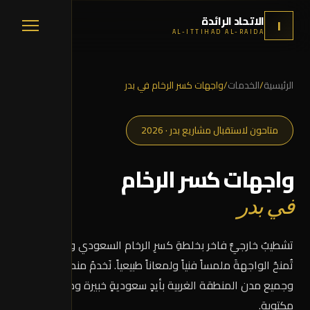
الاتحاد الرائدة
ا
AL-ITTIHAD AL-RAIDA
الرئيسية
/
الخدمات
/
واجهات كسر الرخام في بدر
متاحون لاستقبال مشاريع بدر · 2026
واجهات كسر الرخام
في بدر
تشطيبٌ خارجيٌّ فاخر بخلطةِ كسرِ الرخام السعودي والإسباني،
تُمنحُ الواجهةَ ملمساً فنياً ولمعاناً طبيعياً. نَخدمُ منطقة
بدر
وجميع مدن المنطقة الغربية بأيدٍ سعوديةٍ خبيرة وضماناتٍ
مكتوبة.