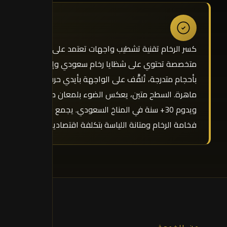
كسر الرخام تقنية تشطيب واجهات تعتمد على لياسة
متخصصة تحتوي على شظايا رخام سعودي وإسباني
بأحجام متدرجة، تُلقَّف على الواجهة بأيدي حرفية
ماهرة. السطح متين، يعكس الضوء بلمعان طبيعي،
ويدوم 30+ سنة في المناخ السعودي. يجمع بين
فخامة الرخام ومتانة اللياسة بتكلفة اقتصادية.