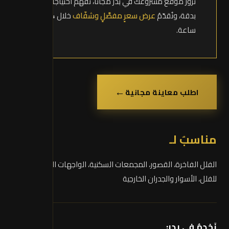
نَزورُ موقعَ مشروعك في بدر مجاناً، نَفهمُ احتياجاتك
بدقة، ونُقدّمُ
عرض سعرٍ مفصَّلٍ وشفّاف
خلال 24
ساعة.
←
اطلب معاينة مجانية
مناسبٌ لـ
الفلل الفاخرة، القصور، المجمعات السكنية، الواجهات الأمامية
للفلل، الأسوار والجدران الخارجية
نَخدمُ في بدر: