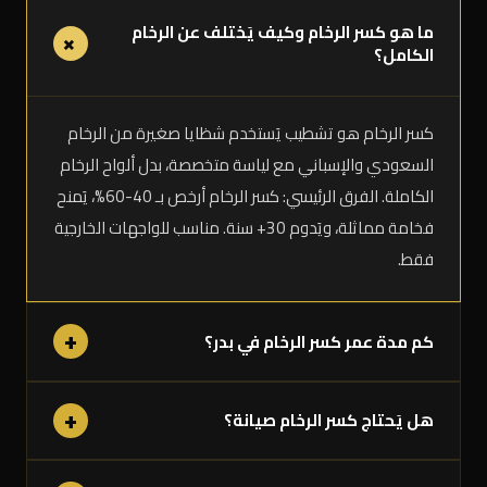
ما هو كسر الرخام وكيف يَختلف عن الرخام
+
الكامل؟
كسر الرخام هو تشطيب يَستخدم شظايا صغيرة من الرخام
السعودي والإسباني مع لياسة متخصصة، بدل ألواح الرخام
الكاملة. الفرق الرئيسي: كسر الرخام أرخص بـ 40-60%، يَمنح
فخامة مماثلة، ويَدوم 30+ سنة. مناسب للواجهات الخارجية
فقط.
+
كم مدة عمر كسر الرخام في بدر؟
+
هل يَحتاج كسر الرخام صيانة؟