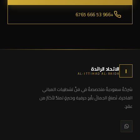
+966 53 666 6765
الاتحاد الرائدة
ا
AL-ITTIHAD AL-RAIDA
شركةٌ سعوديةٌ متخصصةٌ في فنِّ تشطيبات المباني
الفاخرة، نَصنعُ الجمالَ بأيدٍ حرفية وخبرةٍ تمتدُّ لأكثرَ من
عقدٍ.