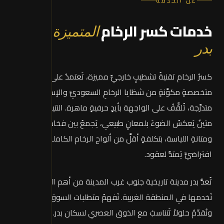
عن الخدمة
خدمات كسر الرخام
المتميزة في
بدر
كسرُ الرخام تقنيةُ تشطيبٍ خارجيٍّ مميزة، تَعتمدُ على لياسةٍ
متخصصةٍ مكوَّنةٍ من شظايا الرخامِ السعوديِّ والإسبانيِّ بأحجامٍ
متدرِّجة، تُلقَّفُ على الواجهة بأيدٍ حرفيةٍ ماهرة. النتيجةُ سطحٌ
متينٌ يَعكسُ الضوءَ بلمعانٍ طبيعي، يَجمعُ بين فخامةِ الرخام
ومتانةِ اللياسة، بتكلفةٍ أقلَّ من ألواح الرخام الكاملة وعمرٍ
افتراضيٍّ يَمتدُّ لعقود.
تُعدُّ بدر مدينة تاريخية جنوب غرب المدينة من أهم المدن التي
نَخدمها في المنطقة الغربية. نَفهمُ متطلبات السوق المحلية
ونُقدّمُ حلولاً تَتناسبُ مع الذوق العصري لسكان بدر.