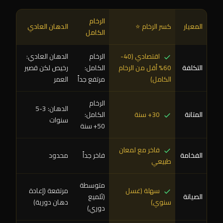
الرخام
المعيار
كسر الرخام ⭐
الدهان العادي
الكامل
اقتصادي (40-
الرخام
الدهان العادي:
التكلفة
60% أقل من الرخام
الكامل:
رخيص لكن قصير
الكامل)
مرتفع جداً
العمر
الرخام
الدهان: 3-5
المتانة
30+ سنة
الكامل:
سنوات
50+ سنة
فاخر مع لمعان
الفخامة
فاخر جداً
محدود
طبيعي
متوسطة
سهلة (غسل
مرتفعة (إعادة
الصيانة
(تَلميع
سنوي)
دهان دورية)
دوري)