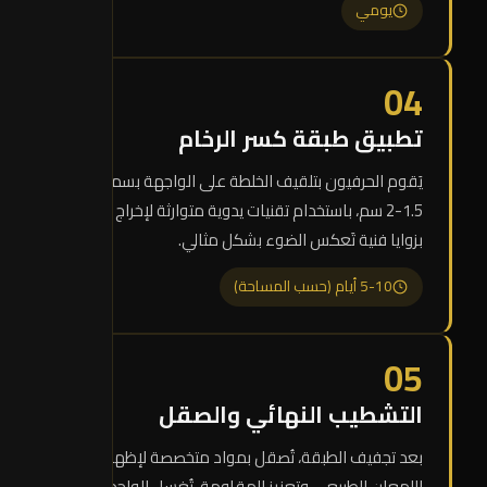
يومي
04
تطبيق طبقة كسر الرخام
يَقوم الحرفيون بتلقيف الخلطة على الواجهة بسماكة
1.5-2 سم، باستخدام تقنيات يدوية متوارثة لإخراج الشظايا
بزوايا فنية تَعكس الضوء بشكل مثالي.
5-10 أيام (حسب المساحة)
05
التشطيب النهائي والصقل
بعد تجفيف الطبقة، تُصقل بمواد متخصصة لإظهار
اللمعان الطبيعي وتعزيز المقاومة. تُغسل الواجهة