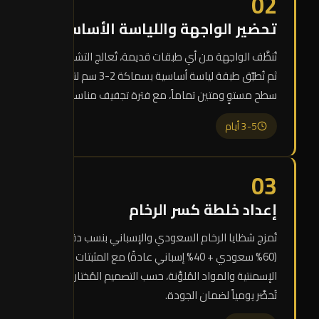
02
تحضير الواجهة واللياسة الأساسية
تُنظَّف الواجهة من أي طبقات قديمة، تُعالج التشققات،
ثم تُطبَّق طبقة لياسة أساسية بسماكة 2-3 سم لتوفير
سطح مستوٍ ومتين تماماً، مع فترة تجفيف مناسبة.
3-5 أيام
03
إعداد خلطة كسر الرخام
تُمزج شظايا الرخام السعودي والإسباني بنسب دقيقة
(60% سعودي + 40% إسباني عادةً) مع المثبتات
الإسمنتية والمواد المُلوِّنة، حسب التصميم المُختار. الخلطة
تُحضَّر يومياً لضمان الجودة.