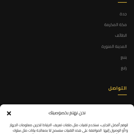
جدة
مكة المكرمة
الطائف
المدينة المنورة
ينبع
رابغ
التواصل
+966 53 666 6765
نحن نهتم بخصوصيتك
info@alittihad.sa
لتوفير أفضل التجارب، نستخدم تقنيات مثل ملفات تعريف الارتباط لتخزين معلومات الجهاز
واتساب فوري ←
و/أو الوصول إليها. الموافقة على هذه التقنيات ستسمح لنا بمعالجة بيانات مثل سلوك