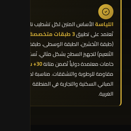
اللياسة
الأساس المتين لكل تشطيب ناجح.
تَعتمد على تطبيق
3 طبقات متخصصة
(طبقة التَخشين، الطبقة الوسطى، طبقة
التَنعيم) لتجهيز السطح بشكل مثالي. نَستخدم
خامات معتمدة دولياً تَضمن متانة
30+ سنة
،
مقاومة للرطوبة والتشققات. مناسبة لجميع
المباني السكنية والتجارية في المنطقة
الغربية.