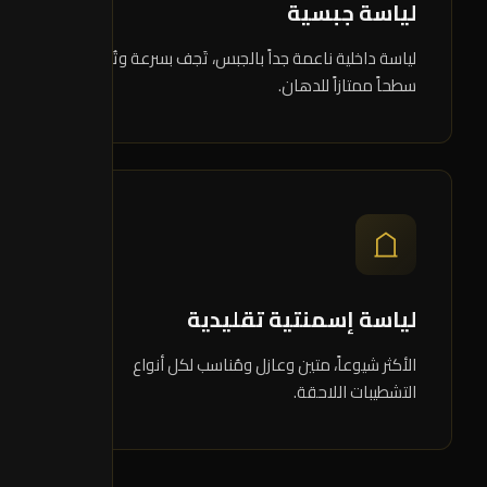
لياسة جبسية
لياسة داخلية ناعمة جداً بالجبس، تَجف بسرعة وتُعطي
سطحاً ممتازاً للدهان.
06
لياسة إسمنتية تقليدية
الأكثر شيوعاً، متين وعازل ومُناسب لكل أنواع
التشطيبات اللاحقة.