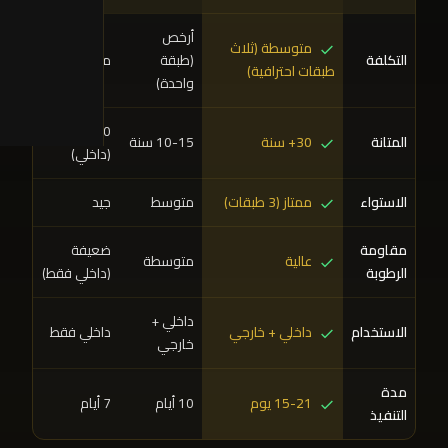
أرخص
متوسطة (ثلاث
التكلفة
(طبقة
متوسطة
طبقات احترافية)
واحدة)
20 سنة
المتانة
30+ سنة
10-15 سنة
(داخلي)
الاستواء
ممتاز (3 طبقات)
متوسط
جيد
مقاومة
ضعيفة
عالية
متوسطة
الرطوبة
(داخلي فقط)
داخلي +
الاستخدام
داخلي + خارجي
داخلي فقط
خارجي
مدة
15-21 يوم
10 أيام
7 أيام
التنفيذ