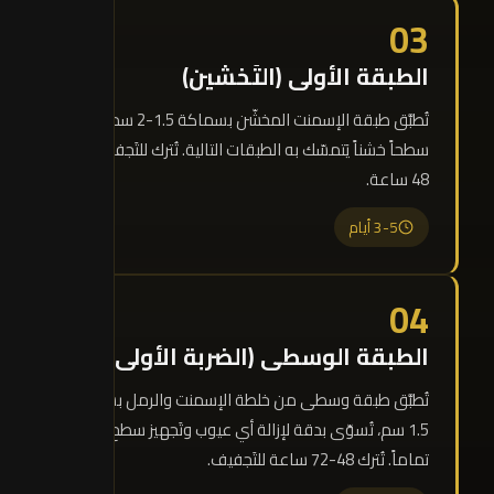
03
الطبقة الأولى (التَخشين)
تُطبَّق طبقة الإسمنت المخشّن بسماكة 1.5-2 سم، تَخلق
سطحاً خشناً يَتمسّك به الطبقات التالية. تُترك للتَجفيف 24-
48 ساعة.
3-5 أيام
04
الطبقة الوسطى (الضربة الأولى)
تُطبَّق طبقة وسطى من خلطة الإسمنت والرمل بسماكة
1.5 سم، تُسوّى بدقة لإزالة أي عيوب وتَجهيز سطح مستوٍ
تماماً. تُترك 48-72 ساعة للتَجفيف.