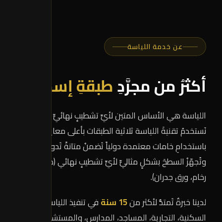
عن خدمة اللياسة
أكثرُ من مجرَّدِ
طبقةِ إسمنت
اللياسة هي الأساس المتين لأيِّ تشطيبٍ نهائيٍّ ناجح.
نَستخدمُ تقنيةَ اللياسة ثلاثية الطبقات بأعلى معايير الجودة،
باستخدامِ خامات معتمدة دولياً تَضمنُ متانةً تَدومُ لعقود
وتُجهّزُ السطحَ بشكلٍ مثاليٍّ لأيِّ تشطيبٍ نهائي (دهان،
رخام، ورق جدران).
لدينا خبرةٌ تَمتدُّ لأكثر من
15 سنة
في تنفيذ اللياسة للمباني
السكنية، التجارية، المساجد، المدارس، والمستشفيات في