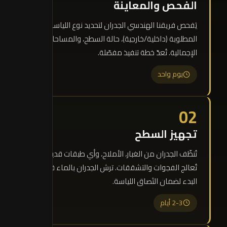
الفحص والمعاينة
يَفحص فريقنا الهندسي الجدران لتحديد نوع اللياسة
المطلوبة (داخلية/خارجية)، حالة السطح، والمساحات
الإجمالية. تُعدّ خطة تنفيذ مفصّلة.
يوم واحد
02
تجهيز السطح
تُنظّف الجدران من الغبار، الأملاح، وأي طبقات قديمة.
تُعالج الفجوات والتشققات. ترش الجدران بالماء قبل
البدء لضمان التَصاق اللياسة.
2-3 أيام