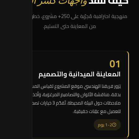
كيف نُنفّذ
واجهات كسر الرخام
منهجية احترافية مُجرّبة على 250+ مشروع، خطوة بخطوة
من المعاينة حتى التسليم.
01
المعاينة الميدانية والتصميم
يَزور فريقنا الهندسي موقع المشروع لقياس المساحات
بدقة، مناقشة الألوان والتصاميم المرغوبة، وأخذ
ملاحظات حول البيئة المحيطة. تُقدَّم 3 خيارات تصميمية
للعميل مع عيّنات حقيقية.
1-2 يوم