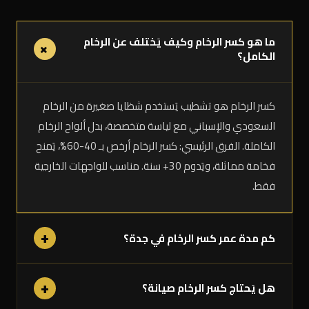
ما هو كسر الرخام وكيف يَختلف عن الرخام
+
الكامل؟
كسر الرخام هو تشطيب يَستخدم شظايا صغيرة من الرخام
السعودي والإسباني مع لياسة متخصصة، بدل ألواح الرخام
الكاملة. الفرق الرئيسي: كسر الرخام أرخص بـ 40-60%، يَمنح
فخامة مماثلة، ويَدوم 30+ سنة. مناسب للواجهات الخارجية
فقط.
+
كم مدة عمر كسر الرخام في جدة؟
+
هل يَحتاج كسر الرخام صيانة؟