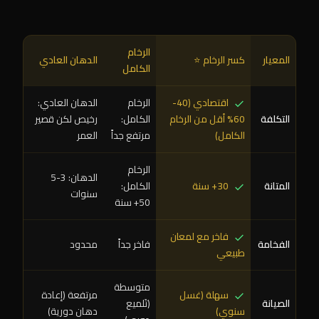
الرخام
المعيار
كسر الرخام ⭐
الدهان العادي
الكامل
اقتصادي (40-
الرخام
الدهان العادي:
التكلفة
60% أقل من الرخام
الكامل:
رخيص لكن قصير
الكامل)
مرتفع جداً
العمر
الرخام
الدهان: 3-5
المتانة
30+ سنة
الكامل:
سنوات
50+ سنة
فاخر مع لمعان
الفخامة
فاخر جداً
محدود
طبيعي
متوسطة
سهلة (غسل
مرتفعة (إعادة
الصيانة
(تَلميع
سنوي)
دهان دورية)