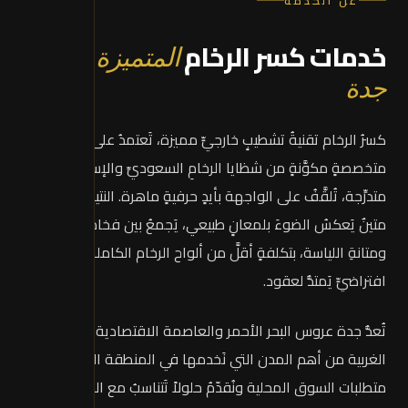
عن الخدمة
خدمات كسر الرخام
المتميزة في
جدة
كسرُ الرخام تقنيةُ تشطيبٍ خارجيٍّ مميزة، تَعتمدُ على لياسةٍ
متخصصةٍ مكوَّنةٍ من شظايا الرخامِ السعوديِّ والإسبانيِّ بأحجامٍ
متدرِّجة، تُلقَّفُ على الواجهة بأيدٍ حرفيةٍ ماهرة. النتيجةُ سطحٌ
متينٌ يَعكسُ الضوءَ بلمعانٍ طبيعي، يَجمعُ بين فخامةِ الرخام
ومتانةِ اللياسة، بتكلفةٍ أقلَّ من ألواح الرخام الكاملة وعمرٍ
افتراضيٍّ يَمتدُّ لعقود.
تُعدُّ جدة عروس البحر الأحمر والعاصمة الاقتصادية للمنطقة
الغربية من أهم المدن التي نَخدمها في المنطقة الغربية. نَفهمُ
متطلبات السوق المحلية ونُقدّمُ حلولاً تَتناسبُ مع الذوق