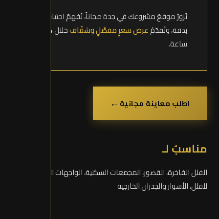
نَزورُ موقعَ مشروعك في جدة مجاناً، نَفهمُ احتياجاتك
بدقة، ونُقدّمُ
عرض سعرٍ مفصَّلٍ وشفّاف
خلال 24
ساعة.
←
اطلب معاينة مجانية
مناسبٌ لـ
الفلل الفاخرة، القصور، المجمعات السكنية، الواجهات الأمامية
للفلل، الأسوار والجدران الخارجية