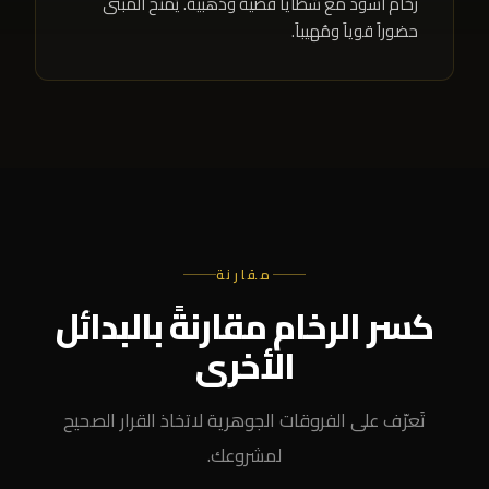
رخام أسود مع شظايا فضية وذهبية. يَمنح المبنى
حضوراً قوياً ومُهيباً.
مقارنة
كسر الرخام مقارنةً بالبدائل
الأخرى
تَعرّف على الفروقات الجوهرية لاتخاذ القرار الصحيح
لمشروعك.