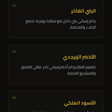
04
البني الفاخر
رخام إسباني بني داكن مع شظايا برونزية. يَجمع
الدفء والفخامة.
05
الأخضر الزبرجدي
تصميم مُميَّز برخام أخضر إسباني نادر. مثالي للقصور
والمشاريع الفخمة.
06
الأسود الملكي