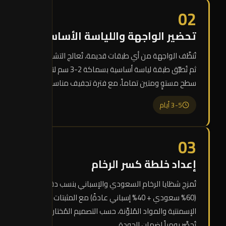
02
تحضير الواجهة واللياسة الأساسية
تُنظَّف الواجهة من أي طبقات قديمة، تُعالج التشققات،
ثم تُطبَّق طبقة لياسة أساسية بسماكة 2-3 سم لتوفير
سطح مستوٍ ومتين تماماً، مع فترة تجفيف مناسبة.
3-5 أيام
03
إعداد خلطة كسر الرخام
تُمزج شظايا الرخام السعودي والإسباني بنسب دقيقة
(60% سعودي + 40% إسباني عادةً) مع المثبتات
الإسمنتية والمواد المُلوِّنة، حسب التصميم المُختار. الخلطة
تُحضَّر يومياً لضمان الجودة.