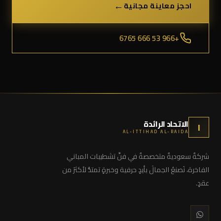
←
احجز معاينة مجانية
+966 53 666 6765
الاتحاد الرائدة
ا
AL-ITTIHAD AL-RAIDA
شركةٌ سعوديةٌ متخصصةٌ في فنِّ تشطيبات المباني
الفاخرة، نَصنعُ الجمالَ بأيدٍ حرفية وخبرةٍ تمتدُّ لأكثرَ من
عقدٍ.