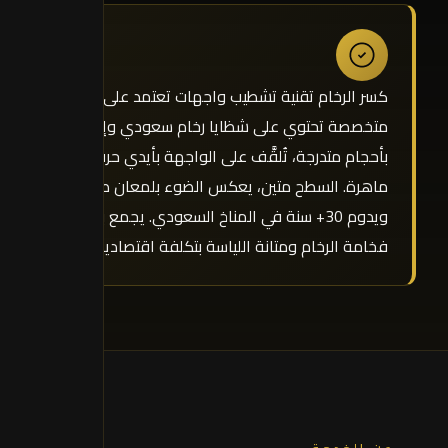
كسر الرخام تقنية تشطيب واجهات تعتمد على لياسة
متخصصة تحتوي على شظايا رخام سعودي وإسباني
بأحجام متدرجة، تُلقَّف على الواجهة بأيدي حرفية
ماهرة. السطح متين، يعكس الضوء بلمعان طبيعي،
ويدوم 30+ سنة في المناخ السعودي. يجمع بين
فخامة الرخام ومتانة اللياسة بتكلفة اقتصادية.