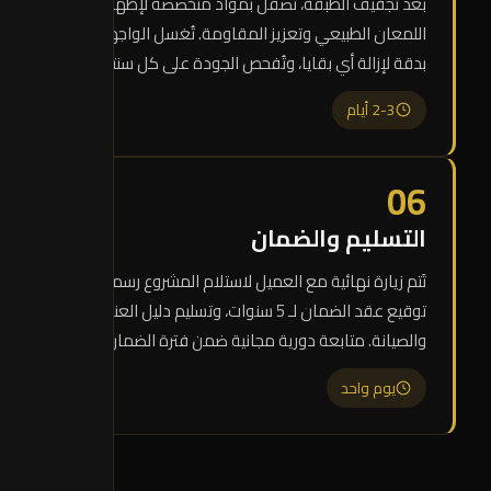
بعد تجفيف الطبقة، تُصقل بمواد متخصصة لإظهار
اللمعان الطبيعي وتعزيز المقاومة. تُغسل الواجهة
بدقة لإزالة أي بقايا، وتُفحص الجودة على كل سنتيمتر.
2-3 أيام
06
التسليم والضمان
تَتم زيارة نهائية مع العميل لاستلام المشروع رسمياً،
توقيع عقد الضمان لـ 5 سنوات، وتسليم دليل العناية
والصيانة. متابعة دورية مجانية ضمن فترة الضمان.
يوم واحد