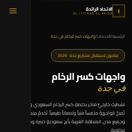
الاتحاد الرائدة
ا
AL-ITTIHAD AL-RAIDA
الرئيسية
/
الخدمات
/
واجهات كسر الرخام في جدة
متاحون لاستقبال مشاريع جدة · 2026
واجهات كسر الرخام
في جدة
تشطيبٌ خارجيٌّ فاخر بخلطةِ كسرِ الرخام السعودي والإسباني،
تُمنحُ الواجهةَ ملمساً فنياً ولمعاناً طبيعياً. نَخدمُ منطقة
جدة
وجميع مدن المنطقة الغربية بأيدٍ سعوديةٍ خبيرة وضماناتٍ
مكتوبة.