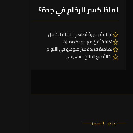
لماذا كسر الرخام في جدة؟
فخامةٌ بصريةٌ تُضاهي الرخامَ الكامل
تكلفةٌ أقلُّ مع جودةٍ مميزة
تصاميمُ فريدةٌ غيرُ متوفرةٍ في الألواح
متانةٌ مع المناخ السعودي
عرض السعر