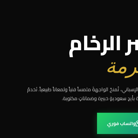
الرخام
رمة
اني، تُمنحُ الواجهةَ ملمساً فنياً ولمعاناً طبيعياً. نَخدمُ
أيدٍ سعوديةٍ خبيرة وضماناتٍ مكتوبة.
واتساب فوري