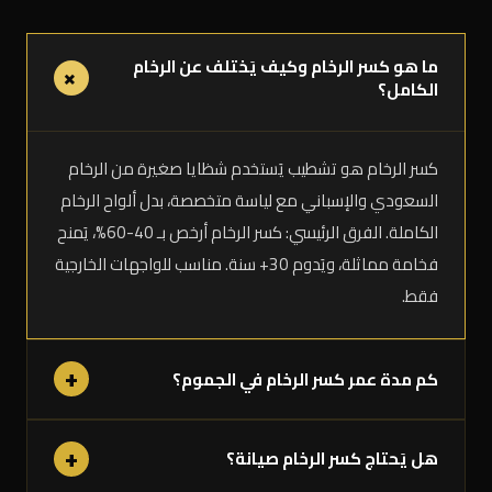
ما هو كسر الرخام وكيف يَختلف عن الرخام
+
الكامل؟
كسر الرخام هو تشطيب يَستخدم شظايا صغيرة من الرخام
السعودي والإسباني مع لياسة متخصصة، بدل ألواح الرخام
الكاملة. الفرق الرئيسي: كسر الرخام أرخص بـ 40-60%، يَمنح
فخامة مماثلة، ويَدوم 30+ سنة. مناسب للواجهات الخارجية
فقط.
+
كم مدة عمر كسر الرخام في الجموم؟
+
هل يَحتاج كسر الرخام صيانة؟