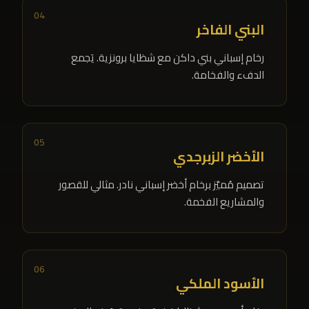
04
البني الفاخر
رخام إسباني بني داكن مع شظايا برونزية. يَجمع
الدفء والفخامة.
05
الأخضر الزبرجدي
تصميم مُميَّز برخام أخضر إسباني نادر. مثالي للقصور
والمشاريع الفخمة.
06
الأسود الملكي