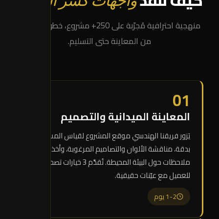
كيف نُنفّذ
واجهات كسر الرخام
منهجية احترافية مُجرّبة على 250+ مشروع، خطوة بخطوة
من المعاينة حتى التسليم.
01
المعاينة الميدانية والتصميم
يَزور فريقنا الهندسي موقع المشروع لقياس المساحات
بدقة، مناقشة الألوان والتصاميم المرغوبة، وأخذ
ملاحظات حول البيئة المحيطة. تُقدَّم 3 خيارات تصميمية
للعميل مع عيّنات حقيقية.
1-2 يوم