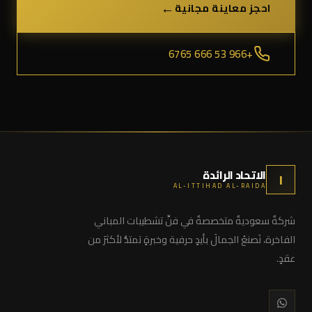
←
احجز معاينة مجانية
+966 53 666 6765
الاتحاد الرائدة
ا
AL-ITTIHAD AL-RAIDA
شركةٌ سعوديةٌ متخصصةٌ في فنِّ تشطيبات المباني
الفاخرة، نَصنعُ الجمالَ بأيدٍ حرفية وخبرةٍ تمتدُّ لأكثرَ من
عقدٍ.