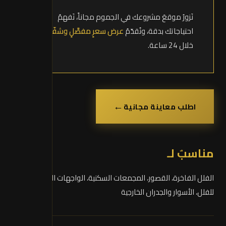
نَزورُ موقعَ مشروعك في الجموم مجاناً، نَفهمُ
احتياجاتك بدقة، ونُقدّمُ
عرض سعرٍ مفصَّلٍ وشفّاف
خلال 24 ساعة.
←
اطلب معاينة مجانية
مناسبٌ لـ
الفلل الفاخرة، القصور، المجمعات السكنية، الواجهات الأمامية
للفلل، الأسوار والجدران الخارجية