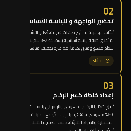
02
تحضير الواجهة واللياسة الأساسية
تُنظَّف الواجهة من أي طبقات قديمة، تُعالج التشققات،
ثم تُطبَّق طبقة لياسة أساسية بسماكة 2-3 سم لتوفير
سطح مستوٍ ومتين تماماً، مع فترة تجفيف مناسبة.
3-5 أيام
03
إعداد خلطة كسر الرخام
تُمزج شظايا الرخام السعودي والإسباني بنسب دقيقة
(60% سعودي + 40% إسباني عادةً) مع المثبتات
الإسمنتية والمواد المُلوِّنة، حسب التصميم المُختار. الخلطة
تُحضَّر يومياً لضمان الجودة.