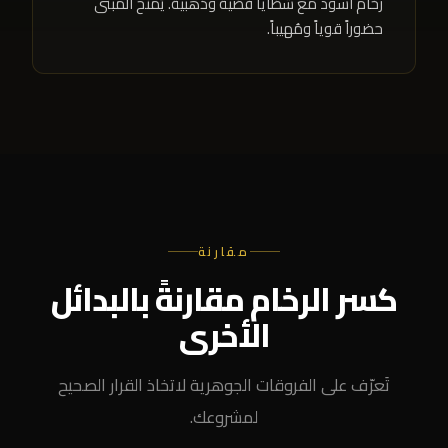
رخام أسود مع شظايا فضية وذهبية. يَمنح المبنى
حضوراً قوياً ومُهيباً.
مقارنة
كسر الرخام مقارنةً بالبدائل
الأخرى
تَعرّف على الفروقات الجوهرية لاتخاذ القرار الصحيح
لمشروعك.