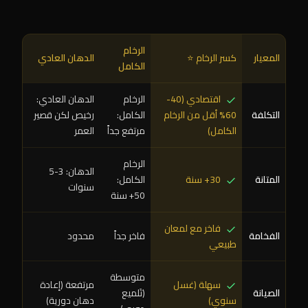
الرخام
المعيار
كسر الرخام ⭐
الدهان العادي
الكامل
اقتصادي (40-
الرخام
الدهان العادي:
التكلفة
60% أقل من الرخام
الكامل:
رخيص لكن قصير
الكامل)
مرتفع جداً
العمر
الرخام
الدهان: 3-5
المتانة
30+ سنة
الكامل:
سنوات
50+ سنة
فاخر مع لمعان
الفخامة
فاخر جداً
محدود
طبيعي
متوسطة
سهلة (غسل
مرتفعة (إعادة
الصيانة
(تَلميع
سنوي)
دهان دورية)