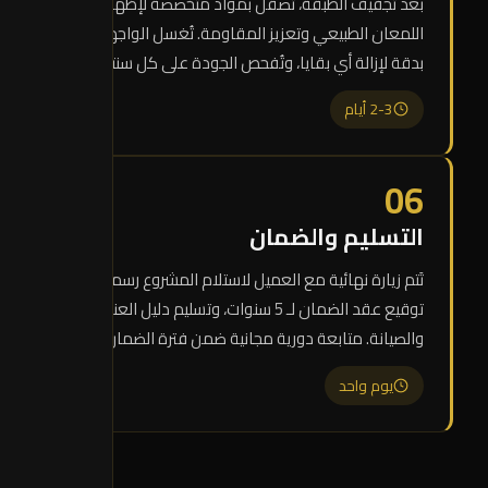
بعد تجفيف الطبقة، تُصقل بمواد متخصصة لإظهار
اللمعان الطبيعي وتعزيز المقاومة. تُغسل الواجهة
بدقة لإزالة أي بقايا، وتُفحص الجودة على كل سنتيمتر.
2-3 أيام
06
التسليم والضمان
تَتم زيارة نهائية مع العميل لاستلام المشروع رسمياً،
توقيع عقد الضمان لـ 5 سنوات، وتسليم دليل العناية
والصيانة. متابعة دورية مجانية ضمن فترة الضمان.
يوم واحد