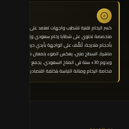
كسر الرخام تقنية تشطيب واجهات تعتمد على لياسة
متخصصة تحتوي على شظايا رخام سعودي وإسباني
بأحجام متدرجة، تُلقَّف على الواجهة بأيدي حرفية
ماهرة. السطح متين، يعكس الضوء بلمعان طبيعي،
ويدوم 30+ سنة في المناخ السعودي. يجمع بين
فخامة الرخام ومتانة اللياسة بتكلفة اقتصادية.