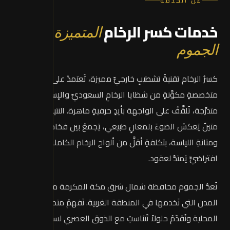
عن الخدمة
خدمات كسر الرخام
المتميزة في
الجموم
كسرُ الرخام تقنيةُ تشطيبٍ خارجيٍّ مميزة، تَعتمدُ على لياسةٍ
متخصصةٍ مكوَّنةٍ من شظايا الرخامِ السعوديِّ والإسبانيِّ بأحجامٍ
متدرِّجة، تُلقَّفُ على الواجهة بأيدٍ حرفيةٍ ماهرة. النتيجةُ سطحٌ
متينٌ يَعكسُ الضوءَ بلمعانٍ طبيعي، يَجمعُ بين فخامةِ الرخام
ومتانةِ اللياسة، بتكلفةٍ أقلَّ من ألواح الرخام الكاملة وعمرٍ
افتراضيٍّ يَمتدُّ لعقود.
تُعدُّ الجموم محافظة شمال شرق مكة المكرمة من أهم
المدن التي نَخدمها في المنطقة الغربية. نَفهمُ متطلبات السوق
المحلية ونُقدّمُ حلولاً تَتناسبُ مع الذوق العصري لسكان