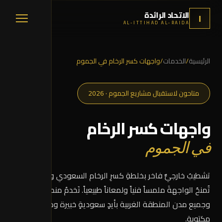
الاتحاد الرائدة
ا
AL-ITTIHAD AL-RAIDA
الرئيسية
/
الخدمات
/
واجهات كسر الرخام في الجموم
متاحون لاستقبال مشاريع الجموم · 2026
واجهات كسر الرخام
في الجموم
تشطيبٌ خارجيٌّ فاخر بخلطةِ كسرِ الرخام السعودي والإسباني،
تُمنحُ الواجهةَ ملمساً فنياً ولمعاناً طبيعياً. نَخدمُ منطقة
الجموم
وجميع مدن المنطقة الغربية بأيدٍ سعوديةٍ خبيرة وضماناتٍ
مكتوبة.