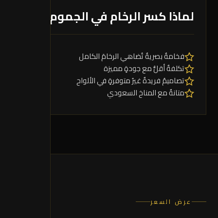
لماذا كسر الرخام في الجموم؟
فخامةٌ بصريةٌ تُضاهي الرخامَ الكامل
تكلفةٌ أقلُّ مع جودةٍ مميزة
تصاميمُ فريدةٌ غيرُ متوفرةٍ في الألواح
متانةٌ مع المناخ السعودي
عرض السعر