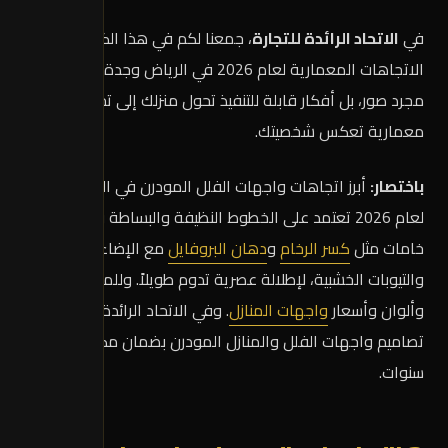
في
الاتحاد الرائدة للتجارة
، جمعنا لكم في هذا الكتالوج خلاصة
الاتجاهات المعمارية لعام 2026 في الرياض وجدة. هذه ليست
مجرد صور، بل أفكار قابلة للتنفيذ تحول منزلك إلى تحفة
معمارية تعكس شخصيتك.
باختصار:
أبرز اتجاهات واجهات الفلل المودرن في السعودية
لعام 2026 تعتمد على الخطوط النظيفة والبساطة ودمج
خامات مثل
كسر الرخام
و
دهان البروفايل
مع الإضاءة المخفية
والتيوبات الخشبية، لإطلالة عصرية تدوم طويلاً. وللمزيد عن أنواع
وألوان وأسعار
واجهات المنازل
. وفي الاتحاد الرائدة ننفّذ
تصاميم واجهات الفلل والمنازل المودرن بضمان مكتوب 5
سنوات.