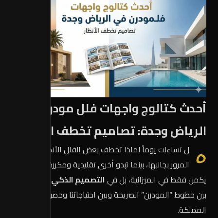
أحدث كتالوج واجهات فلل مودرن في
الرياض وجدة: تصاميم تخطف الأنظار
هل تساءلت يوماً لماذا تخطف بعض الفلل الأنظار بمجرد
المرور بجانبها، بينما تبدو أخرى تقليدية ومكررة؟ السر لا
يكمن فقط في الميزانية، بل في
التصميم الذكي
الذي يجمع
بين خطوط “المودرن” الصريحة وبين احتياجاتنا وخصوصيتنا في
المملكة.