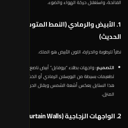
الفاتحة، واستغلال حركة الهواء والضوء.
1. الأبيض والرمادي (النمط المتوسطي
الحديث)
نظراً للرطوبة والحرارة، اللون الأبيض هو الملك.
التصميم:
واجهات بطلاء “بروفايل” أبيض ناصع مع
تطعيمات بسيطة من البورسلان الرمادي أو الخشب الفاتح.
هذا الستايل يعكس أشعة الشمس ويقلل الحرارة داخل
المنزل.
2. الواجهات الزجاجية (Curtain Walls)