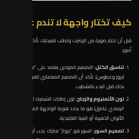
كيف تختار واجهة لا تندم عليها؟
قبل أن تختار صورة من الإنترنت وتطلب تنفيذها، تأكد من ثلاثة
أمور:
تناسق الكتل:
التصميم المودرن يعتمد على “لعب الكتل”
(بروز وغطوس). تأكد أن التصميم المعماري للفيلا يسمح
بذلك قبل البدء بالتشطيب.
لون الألمنيوم والزجاج:
لون إطارات الشبابيك (الأسود أو
الرمادي غامق) هو ما يحدد هوية الواجهة المودرن. تجنب
الألوان الذهبية أو البنية التقليدية.
تصميم السور:
السور هو “برواز” منزلك. يجب أن يكون