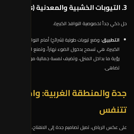
3. التيوبات الخشبية والمعدنية (Louvers)
حل ذكي جداً لخصوصية النوافذ الكبيرة.
التطبيق:
وضع تيوبات طولية (شرائح) أمام النوافذ الزجاجية
الكبيرة. هي تسمح بدخول الضوء نهاراً، وتمنع المارة من
رؤية ما بداخل المنزل، وتضيف لمسة جمالية مودرن لا
تضاهى.
جدة والمنطقة الغربية: واجهات
تتنفس
على عكس الرياض، تميل تصاميم جدة إلى الانفتاح، الألوان