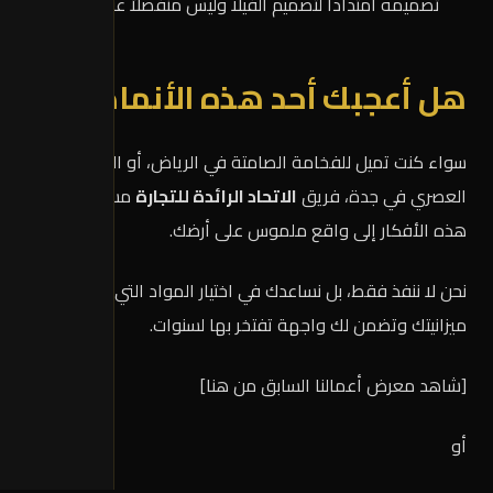
تصميمه امتداداً لتصميم الفيلا وليس منفصلاً عنها.
هل أعجبك أحد هذه الأنماط؟
سواء كنت تميل للفخامة الصامتة في الرياض، أو الانشراح
العصري في جدة، فريق
الاتحاد الرائدة للتجارة
مستعد لتحويل
هذه الأفكار إلى واقع ملموس على أرضك.
نحن لا ننفذ فقط، بل نساعدك في اختيار المواد التي تناسب
ميزانيتك وتضمن لك واجهة تفتخر بها لسنوات.
[شاهد معرض أعمالنا السابق من هنا]
أو