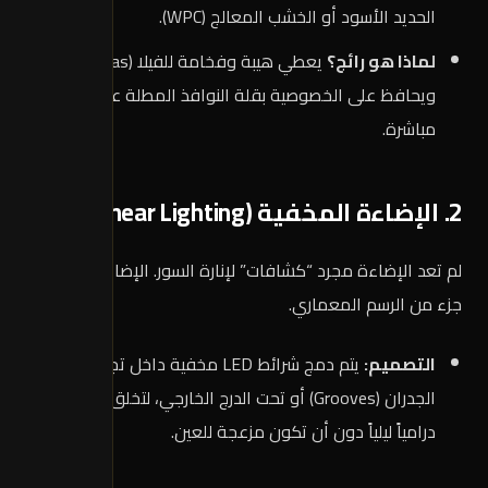
الحديد الأسود أو الخشب المعالج (WPC).
لماذا هو رائج؟
يعطي هيبة وفخامة للفيلا (Villas)،
ويحافظ على الخصوصية بقلة النوافذ المطلة على الشارع
مباشرة.
2. الإضاءة المخفية (Linear Lighting)
لم تعد الإضاءة مجرد “كشافات” لإنارة السور. الإضاءة الآن هي
جزء من الرسم المعماري.
التصميم:
يتم دمج شرائط LED مخفية داخل تجاويف
الجدران (Grooves) أو تحت الدرج الخارجي، لتخلق مشهداً
درامياً ليلياً دون أن تكون مزعجة للعين.