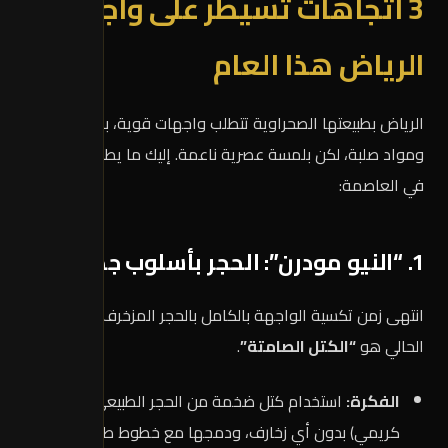
3 اتجاهات تسيطر على واجهات
الرياض هذا العام
الرياض بطبيعتها الصحراوية تتطلب واجهات قوية، بألوان ترابية
ومواد صلبة، لكن بلمسة عصرية ناعمة. إليك ما يطلبه عملاؤنا
في العاصمة:
1. “النيو مودرن”: الحجر بأسلوب جديد
انتهى زمن تكسية الواجهة بالكامل بالحجر المزخرف. الاتجاه
الحالي هو
“الكتل الصامتة”
.
الفكرة:
استخدام كتل ضخمة من الحجر الطبيعي (نساح أو
كريمي) بدون أي زخارف، ودمجها مع خطوط طولية من