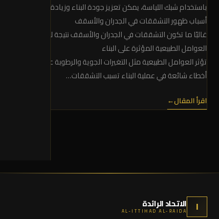
باستخدام شبك اللياسة، يمكن تعزيز جودة البناء وزيادة عمر المبنى الافتر
أسباب ظهور التشققات في الجدران والأسقف
غالبًا ما تكون التشققات في الجدران والأسقف نتيجة لتأثير العوامل ال
العوامل الطبيعية المؤثرة على البناء
تؤثر العوامل الطبيعية مثل التغيرات الجوية والرطوبة على استقرار المب
أخطاء شائعة في عملية البناء تسبب التشققات…
اقرأ المقال
←
الاتحاد الرائدة
ا
AL-ITTIHAD AL-RAIDA