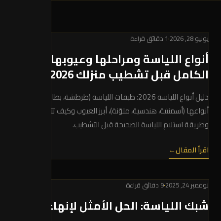
يونيو 28, 2026
·
1 دقائق قراءة
أنواع اللياسة ومراحلها وعيوبها: الدليل
الكامل قبل تشطيب منزلك 2026
دليل أنواع اللياسة 2026: طبقات اللياسة (طرطشة، بطانة، ضهارة)،
أنواعها (أسمنتية، هندسية، ملوّنة)، أبرز العيوب وكيف تتجنّبها،
وطريقة استلام اللياسة الصحيحة قبل التشطيب.
اقرأ المقال
←
نوفمبر 24, 2025
·
9 دقائق قراءة
شبك اللياسة: الحل الأمثل لإنهاء التشققا