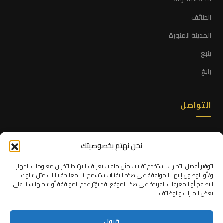
الطائف
المدينة المنورة
ينبع
رابغ
التواصل
+966 53 666 6765
نحن نهتم بخصوصيتك
info@alittihad.sa
لتوفير أفضل التجارب، نستخدم تقنيات مثل ملفات تعريف الارتباط لتخزين معلومات الجهاز
واتساب فوري ←
و/أو الوصول إليها. الموافقة على هذه التقنيات ستسمح لنا بمعالجة بيانات مثل سلوك
التصفح أو المعرفات الفريدة على هذا الموقع. قد يؤثر عدم الموافقة أو سحبها سلبًا على
جدة، المملكة العربية السعودية
بعض الميزات والوظائف.
السبت — الخميس · 7:00 — 17:00
قبول