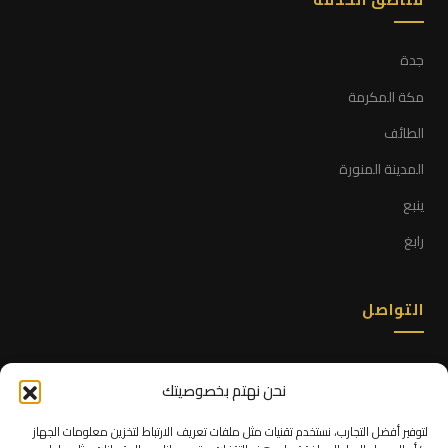
جدة
مكة المكرمة
الطائف
المدينة المنورة
ينبع
رابغ
التواصل
+966 53 666 6765
نحن نهتم بخصوصيتك
info@alittihad.sa
لتوفير أفضل التجارب، نستخدم تقنيات مثل ملفات تعريف الارتباط لتخزين معلومات الجهاز
واتساب فوري ←