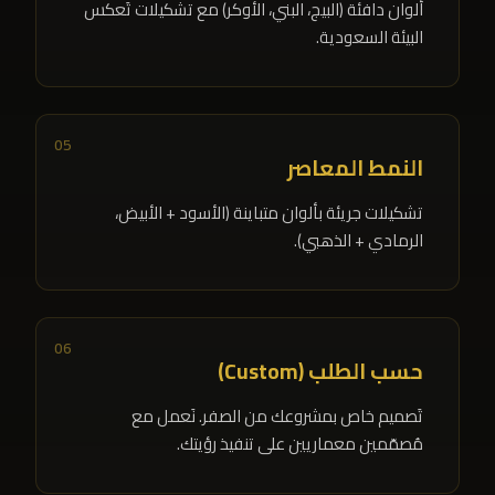
ألوان دافئة (البيج، البني، الأوكر) مع تشكيلات تَعكس
البيئة السعودية.
05
النمط المعاصر
تشكيلات جريئة بألوان متباينة (الأسود + الأبيض،
الرمادي + الذهبي).
06
حسب الطلب (Custom)
تَصميم خاص بمشروعك من الصفر. نَعمل مع
مُصمّمين معماريين على تنفيذ رؤيتك.