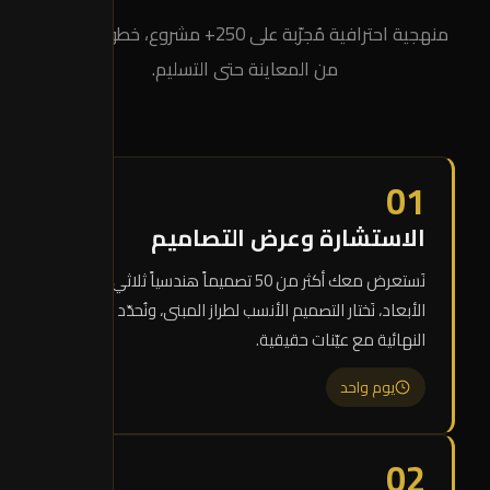
منهجية احترافية مُجرّبة على 250+ مشروع، خطوة بخطوة
من المعاينة حتى التسليم.
01
الاستشارة وعرض التصاميم
نَستعرض معك أكثر من 50 تصميماً هندسياً ثلاثي
الأبعاد، نَختار التصميم الأنسب لطراز المبنى، ونُحدّد الألوان
النهائية مع عيّنات حقيقية.
يوم واحد
02