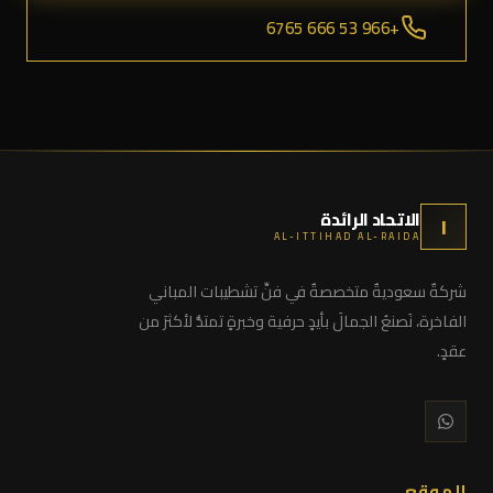
+966 53 666 6765
الاتحاد الرائدة
ا
AL-ITTIHAD AL-RAIDA
شركةٌ سعوديةٌ متخصصةٌ في فنِّ تشطيبات المباني
الفاخرة، نَصنعُ الجمالَ بأيدٍ حرفية وخبرةٍ تمتدُّ لأكثرَ من
عقدٍ.
الموقع