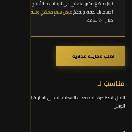
نَزورُ موقعَ مشروعك في حي الرحاب مجاناً، نَفهمُ
احتياجاتك بدقة، ونُقدّمُ
عرض سعرٍ مفصَّلٍ وشفّاف
خلال 24 ساعة.
←
اطلب معاينة مجانية
مناسبٌ لـ
الفلل المعاصرة، المجمعات السكنية، المباني التجارية، المعارض،
الورش