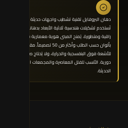
دهان البروفايل تقنية تشطيب واجهات حديثة
تَستخدم تشكيلات هندسية ثلاثية الأبعاد بدهانات
راقية ومتطورة. يَمنح المبنى هوية معمارية فريدة
بألوان حسب الطلب وأكثر من 50 تصميماً. مقاوم
للأشعة فوق البنفسجية والحرارة، ولا يَحتاج صيانة
دورية. الأنسب للفلل المعاصرة والمجمعات السكنية
الحديثة.