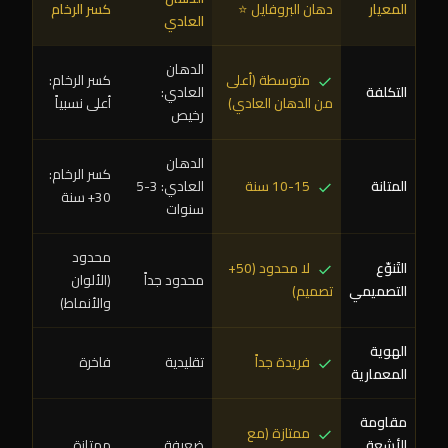
المعيار
دهان البروفايل ⭐
كسر الرخام
العادي
الدهان
متوسطة (أعلى
كسر الرخام:
التكلفة
العادي:
من الدهان العادي)
أعلى نسبياً
رخيص
الدهان
كسر الرخام:
المتانة
10-15 سنة
العادي: 3-5
30+ سنة
سنوات
محدود
التَنوّع
لا محدود (50+
محدود جداً
(الألوان
التصميمي
تصميم)
والأنماط)
الهوية
فريدة جداً
تقليدية
فاخرة
المعمارية
مقاومة
ممتازة (مع
الأشعة
ضعيفة
ممتازة