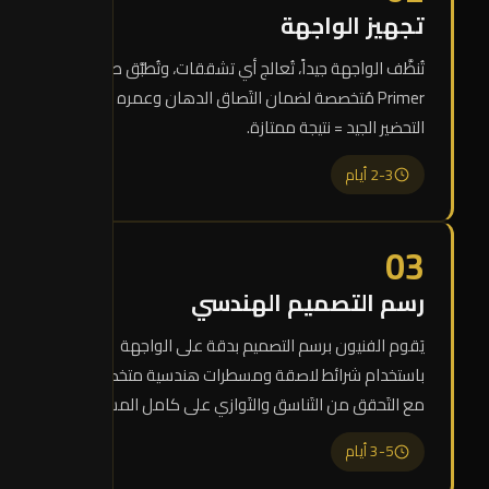
تجهيز الواجهة
تُنظَّف الواجهة جيداً، تُعالج أي تشققات، وتُطبَّق طبقة
Primer مُتخصصة لضمان التَصاق الدهان وعمره الطويل.
التحضير الجيد = نتيجة ممتازة.
2-3 أيام
03
رسم التصميم الهندسي
يَقوم الفنيون برسم التصميم بدقة على الواجهة
باستخدام شرائط لاصقة ومسطرات هندسية متخصصة،
مع التَحقق من التَناسق والتَوازي على كامل المساحة.
3-5 أيام