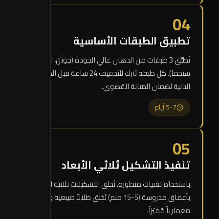
04
تطبيق الطبقات الأساسية
تُطبَّق 3 طبقات من الدهان عالي الجودة (جوتن، الجزيرة،
سيجما). كل طبقة تُترك للتَجفيف 24 ساعة قبل الطبقة
التالية لضمان المتانة القصوى.
5-7 أيام
05
تنفيذ التشكيل ثلاثي الأبعاد
باستخدام تقنيات متطورة، تُخلق التشكيلات ثلاثية الأبعاد
بأعماق مدروسة (5-15 ملم) تَخلق ظلالاً طبيعية وحضوراً
معمارياً مُميَّزاً.