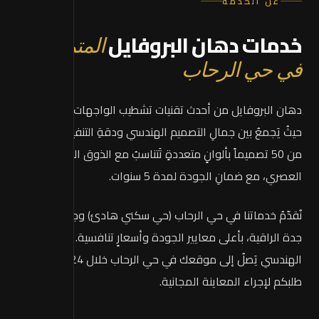
عن الخدمة
خدمات دهان البروفايل
المتميزة
في حي الرحاب
دهان البروفايل من أحدث تقنيات تشطيب الواجهات الخارجية،
حيثُ يَجمعُ بين جمالِ التصميم الهندسي ودقةِ التنفيذ. نَقدّمُ أكثرَ
من 50 تصميماً بألوانٍ متعددةٍ تَتناسبُ مع الذوق السعودي
العصري، مع ضمانِ الجودة لمدة 5 سنوات.
نُقدّمُ خدماتنا في حي الرحاب (حي سكني هادئ) وجميع أحياء
جدة الراقية، بأعلى معايير الجودة وأسعارٍ تنافسية. فريقُنا
الهندسي يَصلُ إلى موقعك في حي الرحاب خلال 24 ساعة من
طلبكم لإجراء المعاينة المجانية.