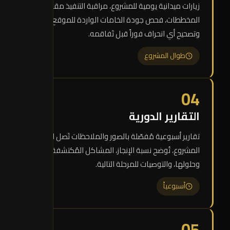
زيارات ميدانية يومية للمشروع، مراقبة التنفيذ مقابل
المخططات، فحص جودة الخامات الواردة للموقع،
وتصحيح أي انحراف فوراً قبل تَفاقمه.
طوال المشروع
04
التقارير الدورية
تقارير أسبوعية مُفصّلة بالصور والملاحظات تَصل لصاحب
المشروع، تُوضح نسبة الإنجاز، المشاكل المُكتشفة
وحلولها، والتوصيات للمرحلة التالية.
أسبوعياً
05