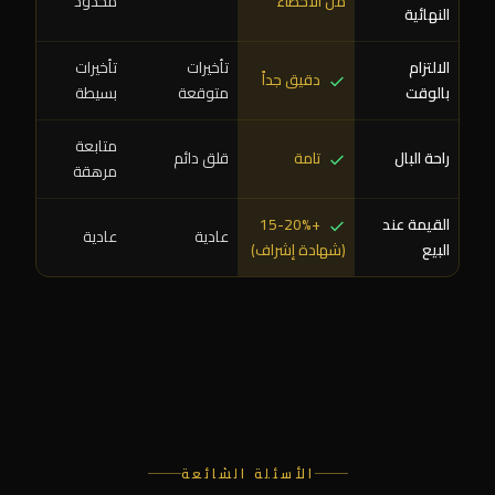
من الأخطاء
محدود
النهائية
الالتزام
تأخيرات
تأخيرات
دقيق جداً
بالوقت
متوقعة
بسيطة
متابعة
راحة البال
تامة
قلق دائم
مرهقة
القيمة عند
+15-20%
عادية
عادية
البيع
(شهادة إشراف)
الأسئلة الشائعة