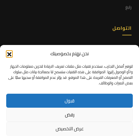
رابغ
التواصل
+966 53 666 6765
نحن نهتم بخصوصيتك
info@alittihad.sa
لتوفير أفضل التجارب، نستخدم تقنيات مثل ملفات تعريف الارتباط لتخزين معلومات الجهاز
واتساب فوري ←
و/أو الوصول إليها. الموافقة على هذه التقنيات ستسمح لنا بمعالجة بيانات مثل سلوك
التصفح أو المعرفات الفريدة على هذا الموقع. قد يؤثر عدم الموافقة أو سحبها سلبًا على
جدة، المملكة العربية السعودية
بعض الميزات والوظائف.
السبت — الخميس · 7:00 — 17:00
قبول
رفض
© 2026 الاتحاد الرائدة · جميعُ الحقوقِ محفوظة
عرض التخصيص
سياسة الخصوصية
·
الشروط والأحكام