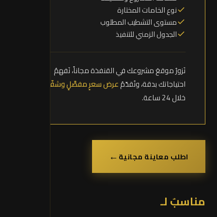
نوع الخامات المختارة
مستوى التشطيب المطلوب
الجدول الزمني للتنفيذ
نَزورُ موقعَ مشروعك في القنفذة مجاناً، نَفهمُ
احتياجاتك بدقة، ونُقدّمُ
عرض سعرٍ مفصَّلٍ وشفّاف
خلال 24 ساعة.
←
اطلب معاينة مجانية
مناسبٌ لـ