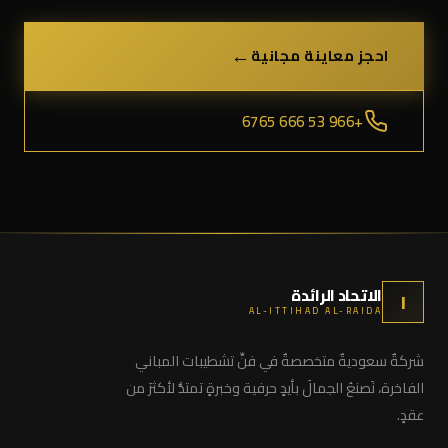
←
احجز معاينة مجانية
+966 53 666 6765
الاتحاد الرائدة
ا
AL-ITTIHAD AL-RAIDA
شركةٌ سعوديةٌ متخصصةٌ في فنِّ تشطيبات المباني
الفاخرة، نَصنعُ الجمالَ بأيدٍ حرفية وخبرةٍ تمتدُّ لأكثرَ من
عقدٍ.