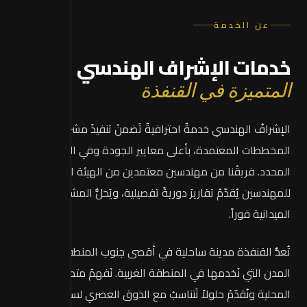
عن الخدمة
خدمات الإشراف الهندسي
المتميزة في القنفذة
الإشرافُ الهندسي خدمةٌ احترافيةٌ تَضمنُ تنفيذَ مشروعك حسبَ
المخططات المعتمدة، بأعلى معايير الجودة وفي الوقت
المحدد. فريقُنا من مهندسين معتمدين من الهيئة السعودية
للمهندسين يُقدّمُ تقاريرَ دوريةً تفصيلية، ويَحلُّ المشاكلَ
الميدانية فوراً.
تُعدُّ القنفذة مدينة ساحلية في أقصى جنوب المنطقة من أهم
المدن التي نَخدمها في المنطقة الغربية. نَفهمُ متطلبات السوق
المحلية ونُقدّمُ حلولاً تَتناسبُ مع الذوق العصري لسكان