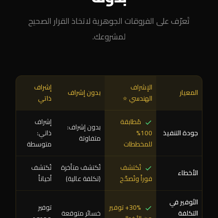
تَعرّف على الفروقات الجوهرية لاتخاذ القرار الصحيح
لمشروعك.
الإشراف
إشراف
المعيار
بدون إشراف
الهندسي ⭐
ذاتي
مُطابقة
إشراف
بدون إشراف:
جودة التنفيذ
100%
ذاتي:
متفاوتة
للمخططات
متوسطة
تُكتشف
تُكتشف متأخرة
تُكتشف
الأخطاء
فوراً وتُصحّح
(تكلفة عالية)
أحياناً
التَوفير في
30%+ توفير
توفير
التكلفة
خسائر متوقعة