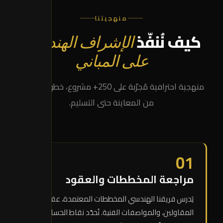
منهجيتنا
كيف نُنفّذ
الإشراف الهندسي
على المباني
منهجية احترافية مُجرّبة على 250+ مشروع، خطوة بخطوة
من المعاينة حتى التسليم.
01
مراجعة المخططات والعقود
يَدرس فريقنا الهندسي المخططات المعتمدة، عقود
المقاولين، والمواصفات الفنية. نُحدّد نقاط الحساسية