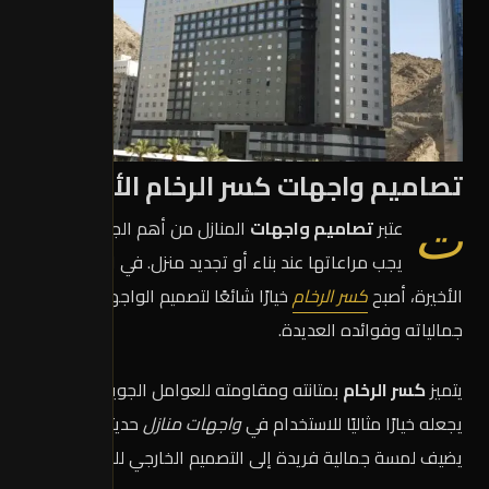
تصاميم واجهات كسر الرخام الأنيقة
تعتبر
تصاميم واجهات
المنازل من أهم الجوانب التي
يجب مراعاتها عند بناء أو تجديد منزل. في الآونة
الأخيرة، أصبح
كسر الرخام
خيارًا شائعًا لتصميم الواجهات بسبب
جمالياته وفوائده العديدة.
يتميز
كسر الرخام
بمتانته ومقاومته للعوامل الجوية، مما
يجعله خيارًا مثاليًا للاستخدام في
واجهات منازل
حديثة. كما أنه
يضيف لمسة جمالية فريدة إلى التصميم الخارجي للمنزل.