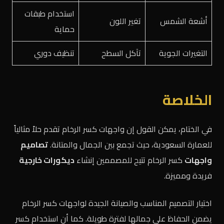
استخدام طبقات
أشعة الشمس
تغير اللون
حماية
التغيرات الجوية
تآكل السطح
تنظيف دوري
الخلاصة
في الختام، يمكن القول إن واجهات كسر الرخام تقدم حلاً مثالياً
للعمارة السعودية، حيث تجمع بين الجمال والمتانة.
تصاميم
واجهات
كسر الرخام تتيح للمصممين إنشاء
ديكورات خارجية
فريدة ومميزة.
اختيار التصميم المناسب والصيانة الجيدة لواجهات كسر الرخام
يضمن الحفاظ على جمالها لفترة طويلة. كما أن استخدام كسر