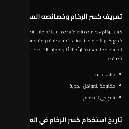
تعريف كسر الرخام وخصائصه المميزة
كسر الرخام هو مادة بناء متعددة الاستخدامات، تتكون من
قطع كسر الرخام والأسمنت. يتميز بصلابته ومقاومته للعوامل
الجوية، مما يجعله خياراً مثالياً للواجهات الخارجية. من أهم
خصائصه:
متانة عالية
مقاومة للعوامل الجوية
تنوع في التصاميم
تاريخ استخدام كسر الرخام في العمارة