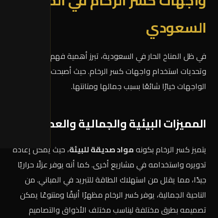
واجهات كسر الرخام في المناخ
السعودي
في ظل المناخ الحار في السعودية، تبرز أهمية فهم مميزات
وتحديات استخدام واجهات كسر الرخام. حيث أصبحت هذه
الواجهات خيارًا شائعًا بسبب جمالها ومتانتها.
المميزات البيئية والجمالية والعملية
يتميز كسر الرخام بكونه
مواد صديقة للبيئة
، حيث يمكن إعادة
تدويره واستخدامه في مشاريع أخرى. كما أنه يوفر عزلًا حراريًا
جيدًا، مما يقلل من استهلاك الطاقة للتبريد في المباني. من
الناحية الجمالية، يوفر كسر الرخام مظهرًا أنيقًا ومتنوعًا يمكن
تصميمه بطرق مختلفة ليناسب مختلف الأذواق والتصاميم